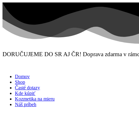
Preskočiť
na
obsah
DORUČUJEME DO SR AJ ČR! Doprava zdarma v rámci 
Domov
Shop
Časté dotazy
Kde kúpiť
Kozmetika na mieru
Náš príbeh