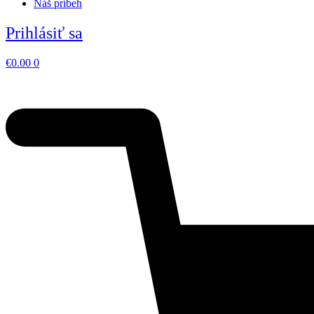
Náš príbeh
Prihlásiť sa
€
0.00
0