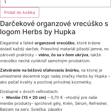
Darčekové
VRECKO
veľké
Pridať do košíka
Darčekové organzové vrecúško s
logom Herbs by Hupka
Elegantné a ľahké
organz
ové vrecúško
, ktoré krásne
doladí každý darček. Priesvitný materiál pôsobí jemne, no
zároveň prakticky –
vidno, čo sa v ňom ukrýva
, takže
vrecúško nechá vyniknúť samotným produktom.
Zatváranie na béžovú sťahovaciu šnúrku
, na ktorej je
umiestnené decentné logo našej značky Herbs by Hupka –
ako pečať kvality a poctivej prírodnej kozmetiky.
Dostupné v dvoch veľkostiach:
🔹
Menšie (15 × 20 cm)
– 0,70 € -vhodný pre naše
menšie produkty- sprchové gély, Krém, Sérum, Refresher,
Balzam na pery, Sviečka, zápalky