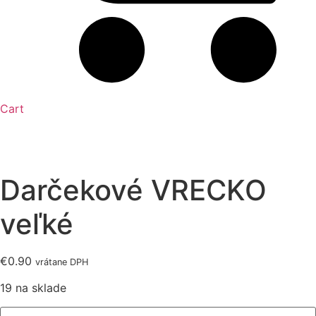
Cart
Darčekové VRECKO
veľké
€
0.90
vrátane DPH
19 na sklade
množstvo