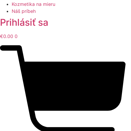
Kozmetika na mieru
Náš príbeh
Prihlásiť sa
€
0.00
0