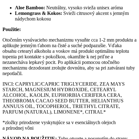
Aloe Bamboo:
Neutrálny, vysoko svieža unisex aróma
Lemongrass & Kokos:
Svieži citrusový akcent s jemným
nádychom kokosu
Použitie:
Otočením vysúvacieho mechanizmu vysuňte cca 1-2 mm produktu a
aplikujte jemným ťahom na čisté a suché podpazušie. Vďaka
obsahu cetearyl alkoholu a voskov má produkt optimálnu teplotu
topenia pri kontakte s pokožkou, okamžite k nej priľne a
nezanecháva lepkavý pocit. Po aplikácii pomocou otočného
mechanizmu dezodorant zrolujte dovnútra, aby sa pri zatvárani tuby
nepotlačil.
INCI: CAPRYLIC/CAPRIC TRIGLYCERIDE, ZEA MAYS
STARCH, MAGNESIUM HYDROXIDE, CETEARYL
ALCOHOL, KAOLIN, EUPHORBIA CERIFERA CERA,
THEOBROMA CACAO SEED BUTTER, HELIANTHUS
ANNUUS OIL, TOCOPHEROL, TRIETHYL CITRATE,
PARFUM (NATURAL), LIMONENE*, CITRAL*
*zložky prirodzene vyskytujúce sa v esenciálnych olejoch
a prírodnej vôni
NÁVOD NA POUŽITIE:
Tubu otvorte a posunutím do strany