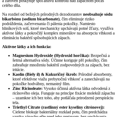
a zároveň poskytuje spoľahlivú kontrolu nad zápachom počas
celého dňa.
Na rozdiel od bežných prírodných dezodorantov
neobsahuje sódu
bikarbónu (sodium bicarbonate)
, čím eliminuje riziko
podráždenia, začervenania či pálenia pokožky. Namiesto
hliníkových solí, ktoré mechanicky upchávajú potné žľazy, využíva
aktívne látky a pokročilý komplex minerálov na absorpciu vlhkosti a
elimináciu baktérií spôsobujúcich zápach.
Aktívne látky a ich funkcia:
Magnesium Hydroxide (Hydroxid horčíka):
Bezpečná a
šetrná alternatíva sódy. Účinne koriguje pH pokožky, čím
zabraňuje množeniu baktérií zodpovedných za zápach, bez
iritácie.
Kaolín (Biely íl) & Kukuričný škrob:
Prírodné absorbenty,
ktoré efektívne viažu prebytočnú vlhkosť a zanechávajú na
pokožke hodvábny, nemastný film.
Zinc Ricinoleate:
Vysoko účinná aktívna látka odvodená z
ricínového oleja. Funguje na princípe fixácie molekúl zápachu
– uzamkne ich bez toho, aby potláčala prirodzenú perspiráciu
tela.
Triethyl Citrate (rastlinný ester kyseliny citrónovej):
Cielene blokuje bakteriálny rozklad potu, čím predchádza
vzniku zápachu ešte pred jeho prejavom, bez upchávania