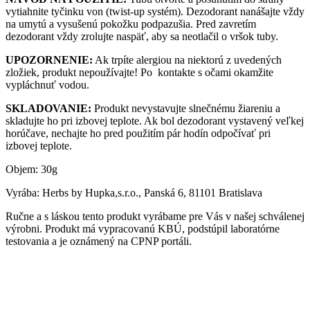
vytiahnite tyčinku von (twist-up systém). Dezodorant nanášajte vždy
na umytú a vysušenú pokožku podpazušia. Pred zavretím
dezodorant vždy zrolujte naspäť, aby sa neotlačil o vršok tuby.
UPOZORNENIE:
Ak trpíte alergiou na niektorú z uvedených
zložiek, produkt nepoužívajte! Po kontakte s očami okamžite
vypláchnuť vodou.
SKLADOVANIE:
Produkt nevystavujte slnečnému žiareniu a
skladujte ho pri izbovej teplote. Ak bol dezodorant vystavený veľkej
horúčave, nechajte ho pred použitím pár hodín odpočívať pri
izbovej teplote.
Objem: 30g
Vyrába: Herbs by Hupka,s.r.o., Panská 6, 81101 Bratislava
Ručne a s láskou tento produkt vyrábame pre Vás v našej schválenej
výrobni. Produkt má vypracovanú KBÚ, podstúpil laboratórne
testovania a je oznámený na CPNP portáli.