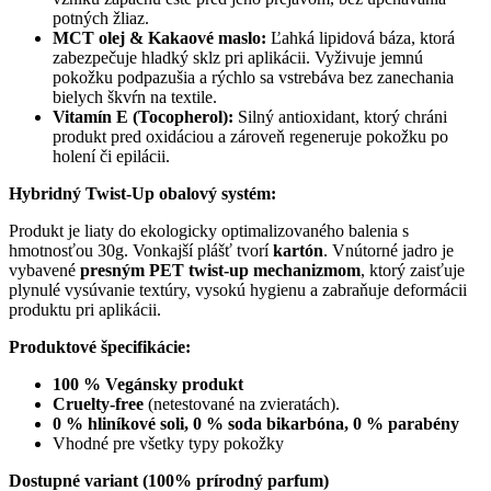
potných žliaz.
MCT olej & Kakaové maslo:
Ľahká lipidová báza, ktorá
zabezpečuje hladký sklz pri aplikácii. Vyživuje jemnú
pokožku podpazušia a rýchlo sa vstrebáva bez zanechania
bielych škvŕn na textile.
Vitamín E (Tocopherol):
Silný antioxidant, ktorý chráni
produkt pred oxidáciou a zároveň regeneruje pokožku po
holení či epilácii.
Hybridný Twist-Up obalový systém:
Produkt je liaty do ekologicky optimalizovaného balenia s
hmotnosťou 30g. Vonkajší plášť tvorí
kartón
. Vnútorné jadro je
vybavené
presným PET twist-up mechanizmom
, ktorý zaisťuje
plynulé vysúvanie textúry, vysokú hygienu a zabraňuje deformácii
produktu pri aplikácii.
Produktové špecifikácie:
100 % Vegánsky produkt
Cruelty-free
(netestované na zvieratách).
0 % hliníkové soli, 0 % soda bikarbóna, 0 % parabény
Vhodné pre všetky typy pokožky
Dostupné variant (100% prírodný parfum)