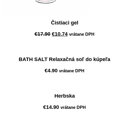
Čistiaci gel
Pôvodná
Aktuálna
€
17.90
€
10.74
vrátane DPH
cena
cena
Pridať do košíka
bola:
je:
€17.90.
€10.74.
BATH SALT Relaxačná soľ do kúpeľa
€
4.90
vrátane DPH
Pridať do košíka
Herbska
€
14.90
vrátane DPH
Pridať do košíka