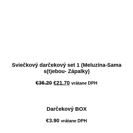
Sviečkový darčekový set 1 (Meluzína-Sama
s(t)ebou- Zápalky)
Pôvodná
Aktuálna
€
36.20
€
21.70
vrátane DPH
cena
cena
Pridať do košíka
bola:
je:
€36.20.
€21.70.
Darčekový BOX
€
3.90
vrátane DPH
Pridať do košíka