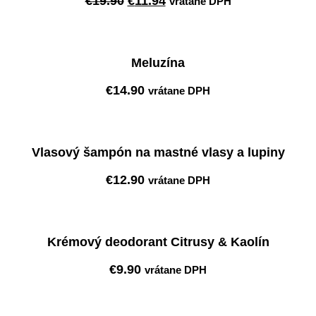
€
19.90
€
11.94
vrátane DPH
cena
cena
Pridať do košíka
bola:
je:
€19.90.
€11.94.
Meluzína
€
14.90
vrátane DPH
Pridať do košíka
Vlasový šampón na mastné vlasy a lupiny
€
12.90
vrátane DPH
Pridať do košíka
Krémový deodorant Citrusy & Kaolín
€
9.90
vrátane DPH
Pridať do košíka