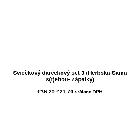
Sviečkový darčekový set 3 (Herbska-Sama
s(t)ebou- Zápalky)
Pôvodná
Aktuálna
€
36.20
€
21.70
vrátane DPH
cena
cena
Pridať do košíka
bola:
je:
€36.20.
€21.70.