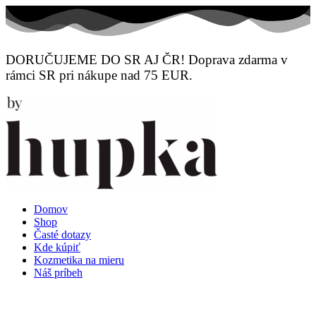
Preskočiť
na
obsah
DORUČUJEME DO SR AJ ČR! Doprava zdarma v
rámci SR pri nákupe nad 75 EUR.
Domov
Shop
Časté dotazy
Kde kúpiť
Kozmetika na mieru
Náš príbeh