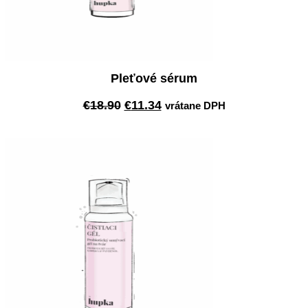
Pleťové sérum
Pôvodná
Aktuálna
€
18.90
€
11.34
vrátane DPH
cena
cena
Pridať do košíka
bola:
je:
€18.90.
€11.34.