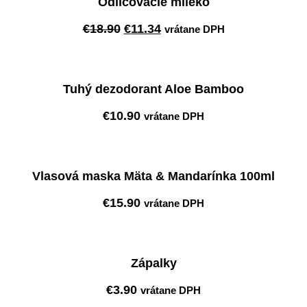
Odličovacie mlieko
Pôvodná
Aktuálna
€
18.90
€
11.34
vrátane DPH
cena
cena
Pridať do košíka
bola:
je:
€18.90.
€11.34.
Tuhý dezodorant Aloe Bamboo
€
10.90
vrátane DPH
Pridať do košíka
Vlasová maska Mäta & Mandarínka 100ml
€
15.90
vrátane DPH
Pridať do košíka
Zápalky
€
3.90
vrátane DPH