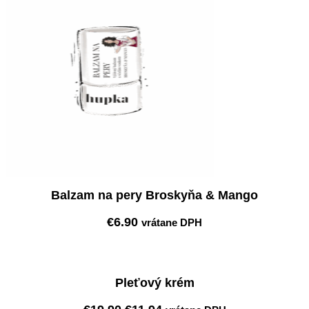
Balzam na pery Broskyňa & Mango
€
6.90
vrátane DPH
Pridať do košíka
Pleťový krém
Pôvodná
Aktuálna