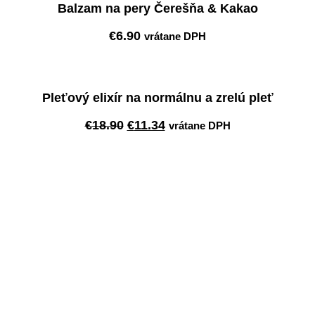
Balzam na pery Čerešňa & Kakao
€
6.90
vrátane DPH
Pridať do košíka
Pleťový elixír na normálnu a zrelú pleť
Pôvodná
Aktuálna
€
18.90
€
11.34
vrátane DPH
cena
cena
Pridať do košíka
bola:
je:
€18.90.
€11.34.