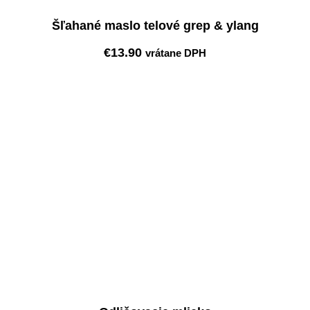
Šľahané maslo telové grep & ylang
€
13.90
vrátane DPH
Pridať do košíka