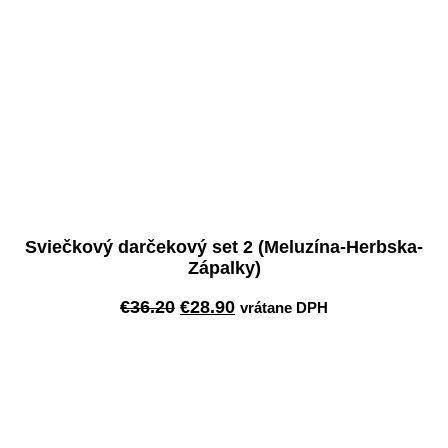
Sviečkový darčekový set 2 (Meluzína-Herbska-
Zápalky)
Pôvodná
Aktuálna
€
36.20
€
28.90
vrátane DPH
cena
cena
Pridať do košíka
bola:
je:
€36.20.
€28.90.