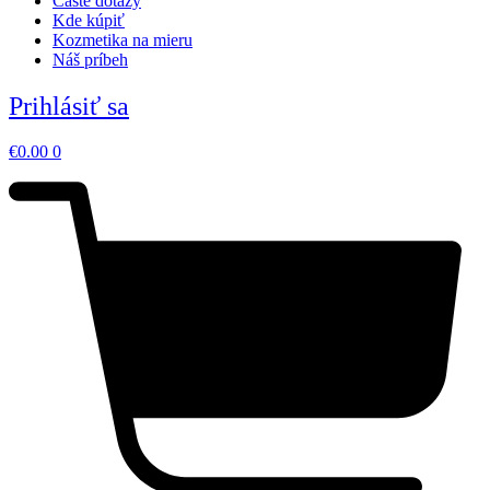
Časté dotazy
Kde kúpiť
Kozmetika na mieru
Náš príbeh
Prihlásiť sa
€
0.00
0